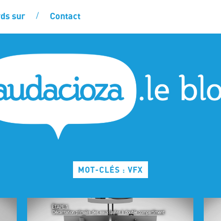
ds sur
Contact
MOT-CLÉS : VFX