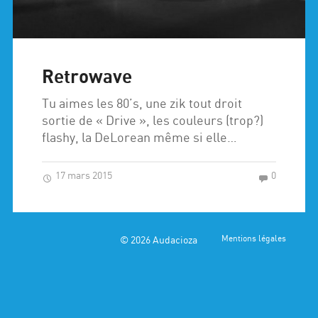
Retrowave
Tu aimes les 80’s, une zik tout droit
sortie de « Drive », les couleurs (trop?)
flashy, la DeLorean même si elle…
17 mars 2015
0
© 2026
Audacioza
Mentions légales