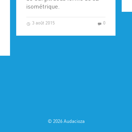
isométrique.
3 août 2015
0
0
© 2026
Audacioza