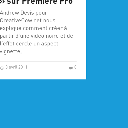
» sur Première Pro
Andrew Devis pour
CreativeCow.net nous
explique comment créer à
partir d’une vidéo noire et de
l’effet cercle un aspect
vignette,…
3 avril 2011
0