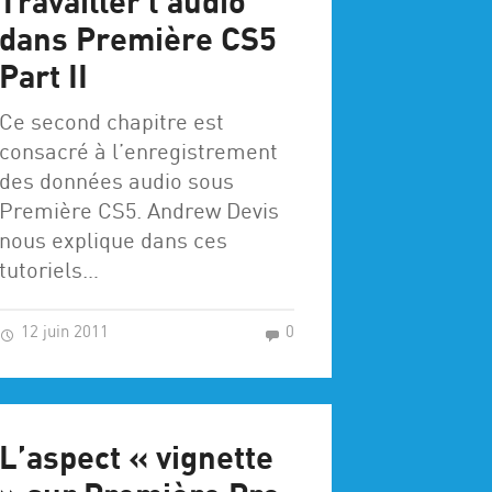
Travailler l’audio
dans Première CS5
Part II
Ce second chapitre est
consacré à l’enregistrement
des données audio sous
Première CS5. Andrew Devis
nous explique dans ces
tutoriels…
12 juin 2011
0
L’aspect « vignette