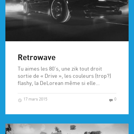
Retrowave
Tu aimes les 80’s, une zik tout droit
sortie de « Drive », les couleurs (trop?)
flashy, la DeLorean même si elle…
17 mars 2015
0