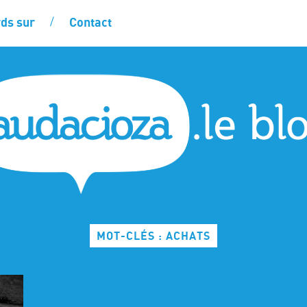
ds sur
Contact
MOT-CLÉS : ACHATS